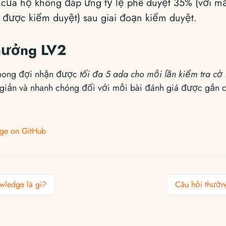
 của họ không đáp ứng tỷ lệ phê duyệt 35% (với mẫu
 được kiểm duyệt) sau giai đoạn kiểm duyệt.
hưởng LV2
 mong đợi nhận được
tối đa 5 ada cho mỗi lần kiểm tra cờ
n giản và nhanh chóng đối với mỗi bài đánh giá được gắn 
page on GitHub
wledge là gì?
Câu hỏi thườn