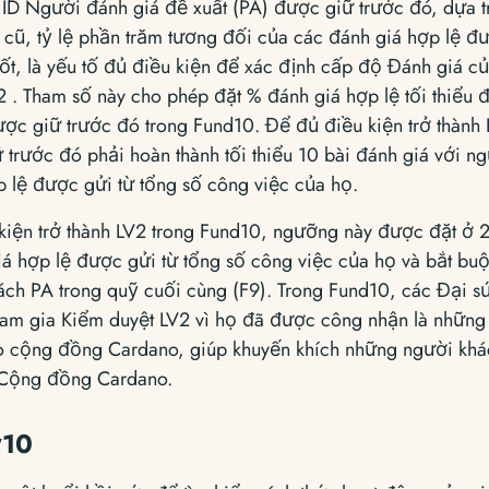
ID Người đánh giá đề xuất (PA) được giữ trước đó, dựa tr
 cũ, tỷ lệ phần trăm tương đối của các đánh giá hợp lệ đ
t, là yếu tố đủ điều kiện để xác định cấp độ Đánh giá c
 . Tham số này cho phép đặt % đánh giá hợp lệ tối thiểu 
ợc giữ trước đó trong Fund10. Để đủ điều kiện trở thành 
trước đó phải hoàn thành tối thiểu 10 bài đánh giá với n
 lệ được gửi từ tổng số công việc của họ.
iện trở thành LV2 trong Fund10, ngưỡng này được đặt ở 20
 hợp lệ được gửi từ tổng số công việc của họ và bắt buộc
cách PA trong quỹ cuối cùng (F9). Trong Fund10, các Đại 
am gia Kiểm duyệt LV2 vì họ đã được công nhận là nhữn
o cộng đồng Cardano, giúp khuyến khích những người khác
 Cộng đồng Cardano.
ỹ10