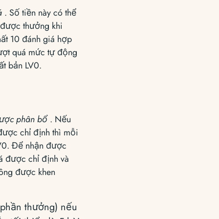
á
. Số tiền này có thể
 được thưởng khi
ất 10 đánh giá hợp
vượt quá mức tự động
ất bản LV0.
được phân bổ
. Nếu
ược chỉ định thì mỗi
V0. Để nhận được
á được chỉ định và
không được khen
 phần thưởng) nếu