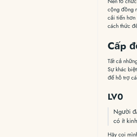
Nên tổ chức
cộng đồng m
cải tiến hơn
cách thức đ
Cấp đ
Tất cả những
Sự khác biệ
để hỗ trợ cá
LV0
Người đá
có ít ki
Hãy coi mình