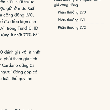
ên hiệu suất trước
giá cộng đồng
ược gửi ở mức Xuất
Phần thưởng LV0
ủa cộng đồng LV0,
Phần thưởng LV1
để đủ điều kiện cho
Phần thưởng LV2
LV1 trong Fund10, ID
gưỡng ít nhất 70% bài
 đánh giá với ít nhất
 phải tham gia tích
sứ Cardano cũng đã
g người đóng góp có
 tuân thủ quy tắc