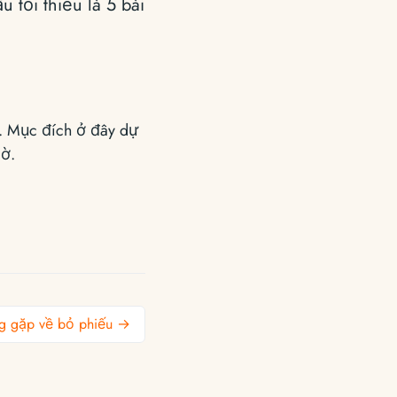
 tối thiểu là 5 bài
. Mục đích ở đây dự
cờ.
g gặp về bỏ phiếu →