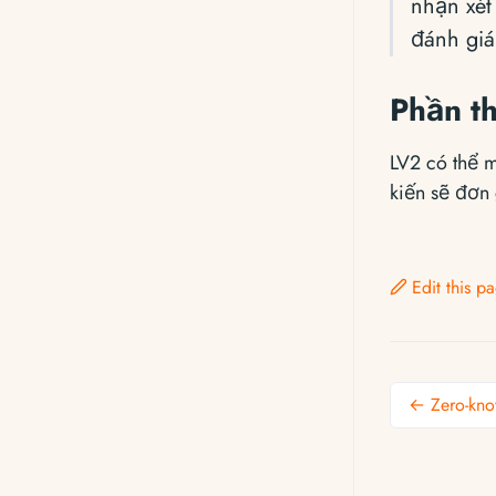
nhận xét
đánh giá
Phần t
LV2 có thể
kiến ​​sẽ đơ
Edit this 
← Zero-kno