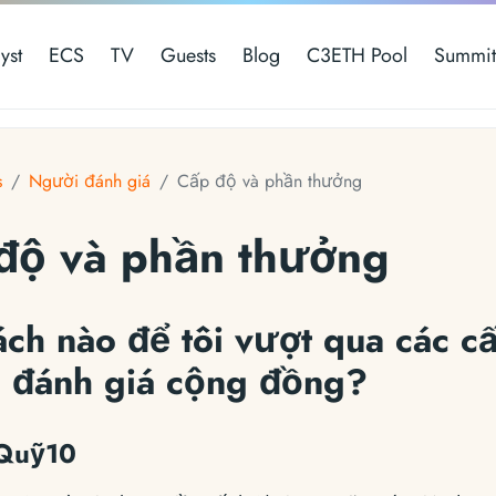
yst
ECS
TV
Guests
Blog
C3ETH Pool
Summit
s
Người đánh giá
Cấp độ và phần thưởng
độ và phần thưởng
ch nào để tôi vượt qua các c
 đánh giá cộng đồng?
 Quỹ10