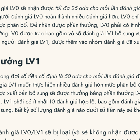
 giá LV0 sẽ nhận được
tối đa 25 ada cho mỗi lần đánh gi
gười đánh giá LV0 hoàn thành nhiều đánh giá hơn. LV0 chỉ
ợc phân bổ. Để nhận được phần thưởng, LV0 phải có ít nh
ưởng LV0 được trao bao gồm vô số đánh giá LV1 bổ sung 
 người đánh giá LV1, được thêm vào nhóm đánh giá đã xu
hưởng LV1
mong đợi
số tiền cố định là 50 ada cho mỗi lần đánh giá 
giá LV1 muốn thực hiện nhiều đánh giá hơn mức phân bổ đ
ợc xuất bản bổ sung sẽ được thưởng bằng phần thưởng L
 LV1 phải có ít nhất 10 đánh giá hợp lệ, bao gồm đánh gi
 sung. Bất kỳ số lượng đánh giá nào dưới số tiền này sẽ 
nh giá LV0/LV1 sẽ bị loại (và sẽ không nhận được