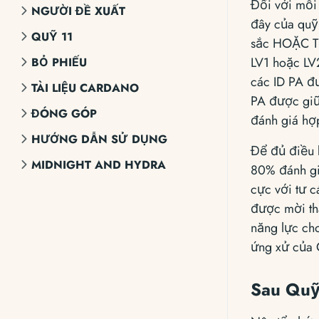
Đối với mỗi 
NGƯỜI ĐỀ XUẤT
đây của quỹ
QUỸ 11
sắc HOẶC Tố
LV1 hoặc LV2
BỎ PHIẾU
các ID PA đư
TÀI LIỆU CARDANO
PA được giữ 
ĐÓNG GÓP
đánh giá hợp
HƯỚNG DẪN SỬ DỤNG
Để đủ điều k
MIDNIGHT AND HYDRA
80% đánh giá
cực với tư 
được mời th
năng lực ch
ứng xử của
Sau Qu