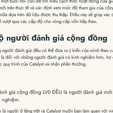
 một buổi hồi cứu để tìm hiểu cách thức hoạt động của g
ới trên thực tế và xác định xem mức độ tham gia của cộ
 nữa dựa trên dữ liệu được thu thập. Điều này sẽ giúp xác 
ể vượt qua các cấp độ cho vòng cấp vốn tiếp theo.
ộ người đánh giá cộng đồng
 người đánh giá đều có thể đưa ra ý kiến ​​của mình theo 
t là đối với những người đánh giá có kinh nghiệm hơn, họ
c quy trình của Catalyst và nhận phần thưởng.
nh giá cộng đồng LV0 ĐỀU là người đánh giá mới 
nh nghiệm.
 là người ở tầng trệt và Catalyst muốn bạn làm quen với việ