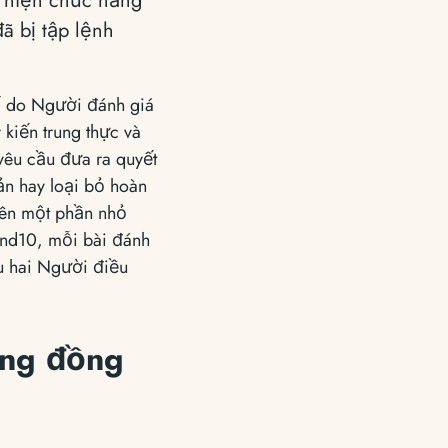
 hiện chức năng
ã bị tập lệnh
ố do Người đánh giá
iến ​​trung thực và
êu cầu đưa ra quyết
ản hay loại bỏ hoàn
iên một phần nhỏ
und10, mỗi bài đánh
u hai Người điều
ộng đồng