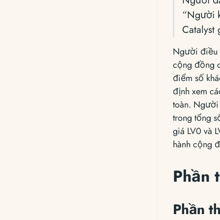
Người đá
“Người k
Catalyst
Người điều 
cộng đồng cu
điểm số khá
định xem các
toàn. Người
trong tổng s
giá LV0 và L
hành cộng đ
Phần 
Phần t